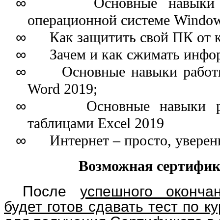
∞
Основные навыки раб
операционной системе Window
∞
Как защитить свой ПК от к
∞
Зачем и как сжимать инфо
∞
Основные навыки работы в
Word 2019;
∞
Основные навыки рабо
таблицами Excel 2019
∞
Интернет – просто, уверенн
Возможная сертифика
После
успешного оконча
будет готов сдавать тест по к