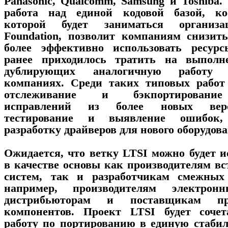
Panasonic, Qualcomm, Samsung и Toshiba.
работа над единой кодовой базой, ко
которой будет заниматься организа
Foundation, позволит компаниям снизит
более эффективно использовать ресурс
ранее приходилось тратить на выполне
дублирующих аналогичную работу
компаниях. Среди таких типовых работ
отслеживание и бэкпортировани
исправлений из более новых вер
тестирование и выявление ошибок
разработку драйверов для нового оборудов
Ожидается, что ветку LTSI можно будет и
в качестве основы как производителям в
систем, так и разработчикам смежных 
например, производителям электрон
дистрибьюторам и поставщикам пр
компонентов. Проект LTSI будет сочет
работу по портированию в единую стаби